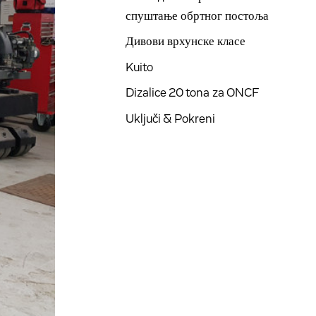
спуштање обртног постоља
Дивови врхунске класе
Kuito
Dizalice 20 tona za ONCF
Uključi & Pokreni