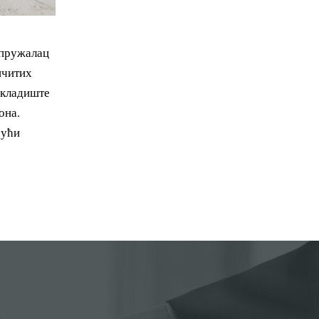
 пружалац
ичитих
складиште
она.
јући