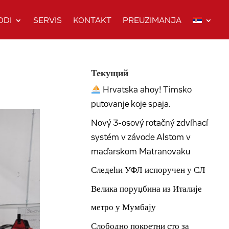
ODI
SERVIS
KONTAKT
PREUZIMANJA
Текущий
Hrvatska ahoy! Timsko
putovanje koje spaja.
Nový 3-osový rotačný zdvíhací
systém v závode Alstom v
maďarskom Matranovaku
Следећи УФЛ испоручен у СЛ
Велика поруџбина из Италије
метро у Мумбају
Слободно покретни сто за