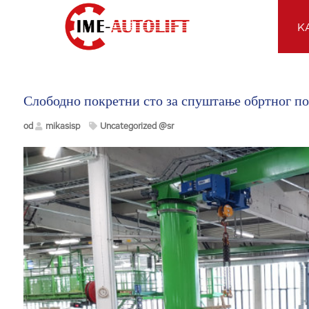
K
Слободно покретни сто за спуштање обртног п
od
mikasisp
Uncategorized @sr