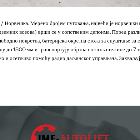
у / Норвешка. Мерено бројем путовања, највећи је норвешки
одземних возова) врши се у сопственим депоима. Поред разл
лободно покретна, батеријска окретна стола за спуштање за 
ну до 1800 мм и транспортују обртна постоља тежине до 7 т
зно и осетљиво помоћу радио даљинског управљача. Захваљу