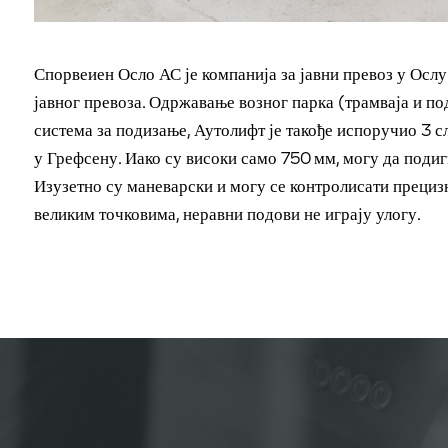
Спорвеиен Осло АС је компанија за јавни превоз у Осл
јавног превоза. Одржавање возног парка (трамваја и п
система за подизање, Аутолифт је такође испоручио 3 с
у Грефсену. Иако су високи само 750 мм, могу да подиг
Изузетно су маневарски и могу се контролисати преци
великим точковима, неравни подови не играју улогу.