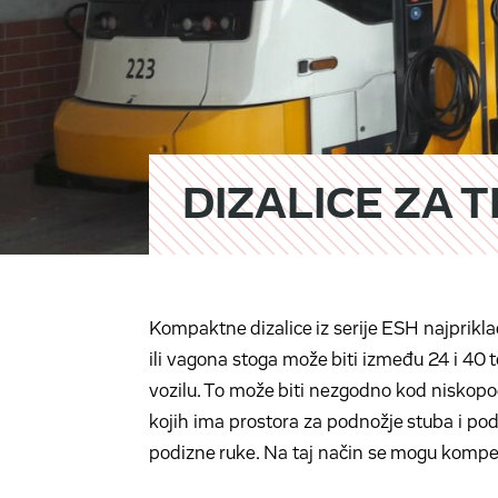
DIZALICE ZA
Kompaktne dizalice iz serije ESH najpriklad
ili vagona stoga može biti između 24 i 40 to
vozilu. To može biti nezgodno kod niskopo
kojih ima prostora za podnožje stuba i podi
podizne ruke. Na taj način se mogu kompenz