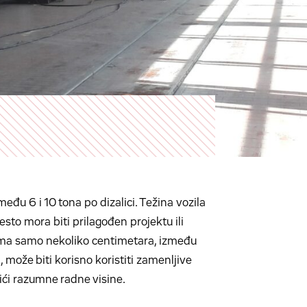
eđu 6 i 10 tona po dizalici. Težina vozila
esto mora biti prilagođen projektu ili
 ima samo nekoliko centimetara, između
 može biti korisno koristiti zamenljive
ići razumne radne visine.