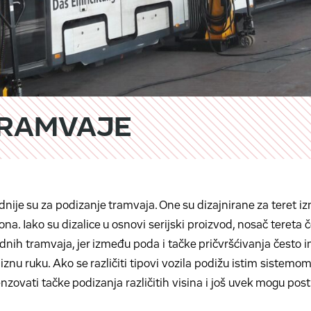
 TRAMVAJE
nije su za podizanje tramvaja. One su dizajnirane za teret izm
na. Iako su dizalice u osnovi serijski proizvod, nosač tereta č
dnih tramvaja, jer između poda i tačke pričvršćivanja često
znu ruku. Ako se različiti tipovi vozila podižu istim sistemom,
ovati tačke podizanja različitih visina i još uvek mogu post