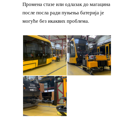
Промена стазе или одлазак до магацина
после посла ради пуњења батерија је
могуће без икаквих проблема.