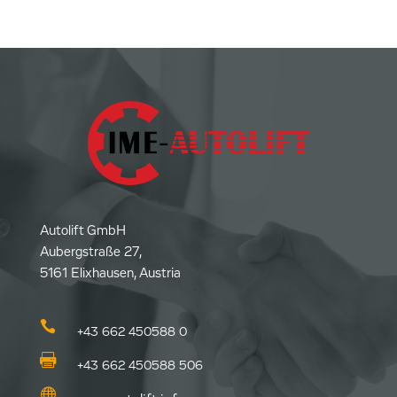
Autolift GmbH
Aubergstraße 27,
5161 Elixhausen, Austria

+43 662 450588 0

+43 662 450588 506
