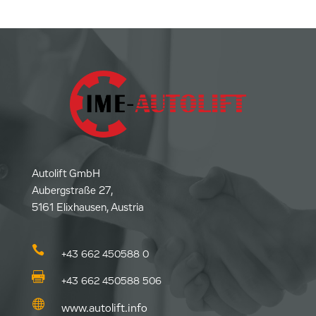
Autolift GmbH
Aubergstraße 27,
5161 Elixhausen, Austria

+43 662 450588 0

+43 662 450588 506

www.autolift.info