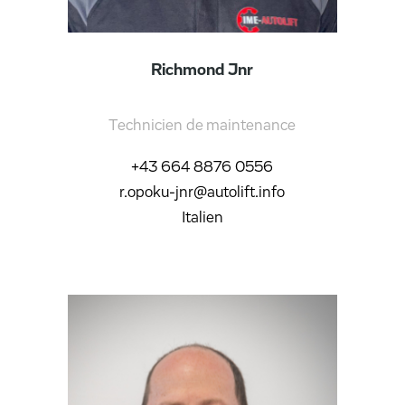
Richmond Jnr
Technicien de maintenance
+43 664 8876 0556​
r.opoku-jnr@autolift.info
Italien