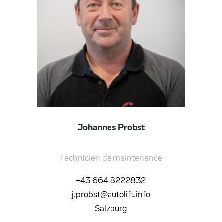
Johannes Probst
Technicien de maintenance
+43 664 8222832
j.probst@autolift.info
Salzburg