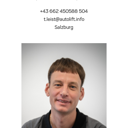
+43 662 450588 504
t.leist@autolift.info
Salzburg