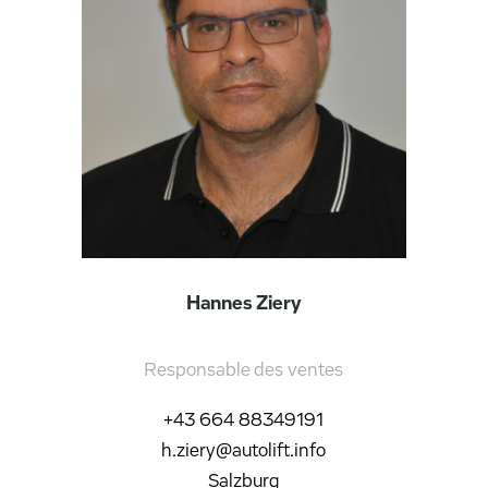
Hannes Ziery
Responsable des ventes
+43 664 88349191
h.ziery@autolift.info
Salzburg