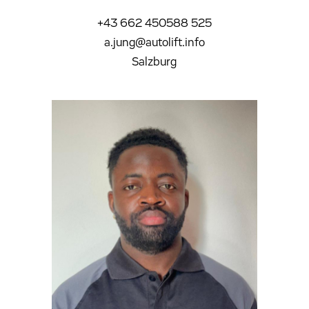
+43 662 450588 525
a.jung@autolift.info
Salzburg