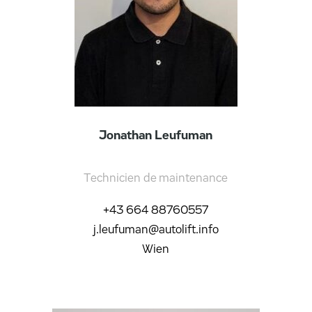
Jonathan Leufuman
Technicien de maintenance
+43 664 88760557
j.leufuman@autolift.info
Wien