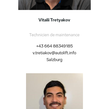
Vitalii Tretyakov
Technicien de maintenance
+43 664 88349185
v.tretiakov@autolift.info
Salzburg