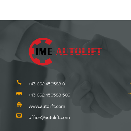

+43 662 450588 0

+43 662 450588 506

www.autolift.com

office@autolift.com