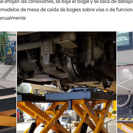
se aflojan las conexiones, se baja el bogie y se saca de debaj
zan modelos de mesa de caída de bogies sobre vías o de funci
manualmente