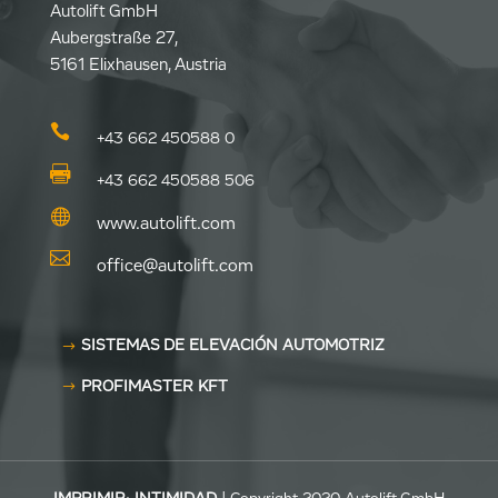
Autolift GmbH
Aubergstraße 27,
5161 Elixhausen, Austria

+43 662 450588 0

+43 662 450588 506

www.autolift.com

office@autolift.com
SISTEMAS DE ELEVACIÓN AUTOMOTRIZ
PROFIMASTER KFT