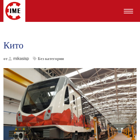
Кито
от
mikasisp
Без категории